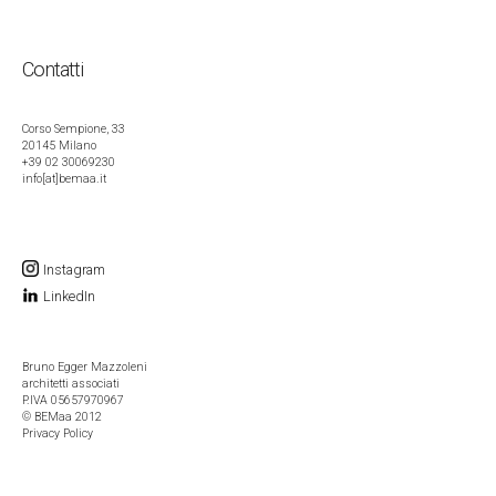
Contatti
Corso Sempione, 33
20145 Milano
+39 02 30069230
info[at]bemaa.it
Instagram
LinkedIn
Bruno Egger Mazzoleni
architetti associati
P.IVA 05657970967
© BEMaa 2012
Privacy Policy